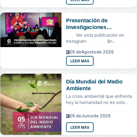
Presentación de
Investigaciones
Académicas en la Feria
Ver esta publicación en
Internacional del Libro
Instagram &n...
05 de
Agosto
de 2026
LEER MÁS
Día Mundial del Medio
Ambiente
La crisis ambiental que enfrenta
hoy la humanidad no es solo
una crisis ecológica; es la
profunda expresión de una
05 de
Junio
de 2026
crisis civilizatoria que ha...
LEER MÁS