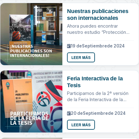
Nuestras publicaciones
son internacionales
Ahora puedes encontrar
nuestro estudio “Protección
social: salud, educación y
vivienda en comunidades
19 de
Septiembre
de 2024
rurales” en
LEER MÁS
Feria Interactiva de la
Tesis
Participamos de la 2ª versión
de la Feria Interactiva de la
Tesis
20 de
Septiembre
de 2024
LEER MÁS