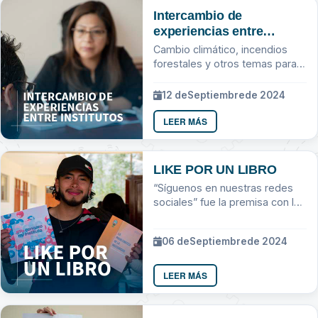
Intercambio de
experiencias entre
institutos
Cambio climático, incendios
forestales y otros temas para
el intercambio de experiencias
en investigaciones
12 de
Septiembre
de 2024
LEER MÁS
LIKE POR UN LIBRO
“Síguenos en nuestras redes
sociales” fue la premisa con la
que el IIISP-TS impulsó la
dinámica “Like por un libro”
06 de
Septiembre
de 2024
LEER MÁS