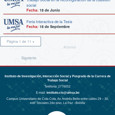
social
Fecha:
18 de
Junio
Feria Interactiva de la Tesis
Fecha:
18 de
Septiembre
Página 1 de 11
Anterior
Siguiente
Instituto de Investigación, Interacción Social y Posgrado de la Carrera de
Trabajo Social
Teléfono:
2776052
E-mail:
instituto.cts@umsa.bo
Campus Universitario de Cota Cota, Av. Andrés Bello entre calles 29 – 30,
edif. Sociales 2do piso, La Paz - Bolivia