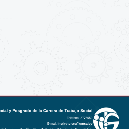
ocial y Posgrado de la Carrera de Trabajo Social
Teléfono:
2776052
E-mail:
instituto.cts@umsa.bo