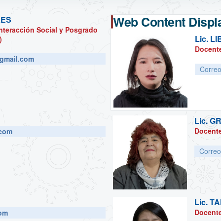
Web Content Displ
LES
nteracción Social y Posgrado
Lic.
LI
)
Docente
gmail.com
Correo
Lic.
GR
Docente
.com
Correo
Lic.
TA
Docente
com