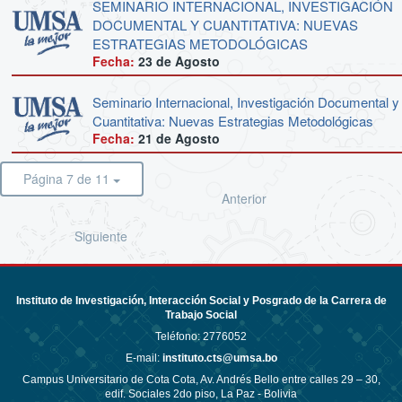
SEMINARIO INTERNACIONAL, INVESTIGACIÓN
DOCUMENTAL Y CUANTITATIVA: NUEVAS
ESTRATEGIAS METODOLÓGICAS
Fecha:
23 de
Agosto
Seminario Internacional, Investigación Documental y
Cuantitativa: Nuevas Estrategias Metodológicas
Fecha:
21 de
Agosto
Página 7 de 11
Anterior
Siguiente
Instituto de Investigación, Interacción Social y Posgrado de la Carrera de
Trabajo Social
Teléfono:
2776052
E-mail:
instituto.cts@umsa.bo
Campus Universitario de Cota Cota, Av. Andrés Bello entre calles 29 – 30,
edif. Sociales 2do piso, La Paz - Bolivia