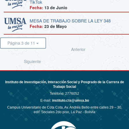
TikTok
Fecha:
13 de
Junio
MESA DE TRABAJO SOBRE LA LEY 348
Fecha:
23 de
Mayo
Página 3 de 11
Anterior
Siguiente
Instituto de Investigación, Interacción Social y Posgrado de la Carrera de
Trabajo Social
Teléfono:
2776052
E-mail:
instituto.cts@umsa.bo
Campus Universitario de Cota Cota, Av. Andrés Bello entre calles 29 – 30,
edif. Sociales 2do piso, La Paz - Bolivia